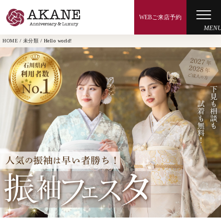
WEBご来店予約
HOME
/
未分類
/
Hello world!
成人式プラン
卒業式プラン
その他のプラン
振袖コレクション
ギャラリー
よくあるご質問