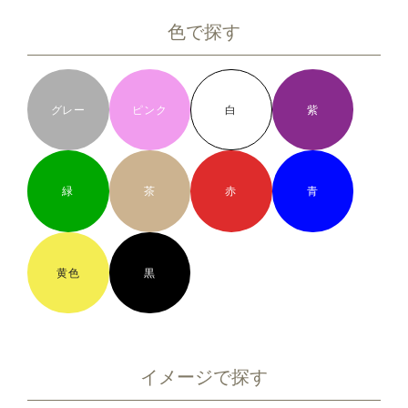
色で探す
グレー
ピンク
白
紫
緑
茶
赤
青
黄色
黒
イメージで探す