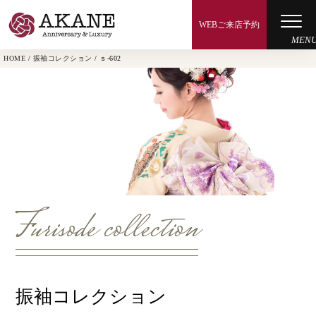
WEBご来店予約
HOME
/
振袖コレクション
/
ｓ-602
成人式プラン
卒業式プラン
その他のプラン
振袖コレクション
Furisode collection
ギャラリー
よくあるご質問
振袖コレクション