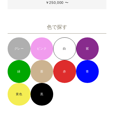
￥250,000 〜
色で探す
グレー
ピンク
白
紫
緑
茶
赤
青
黄色
黒