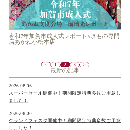
令和7年加賀市成人式レポート⭐︎きもの専門
店あかね小松本店
<
1
2
3
>
最新の記事
2026.08.06
スーパーセール開催中！期間限定特典多数ご用意し
ました！
2026.08.06
グランドフェスタ開催中！期間限定特典多数ご用意
しました！