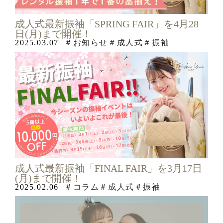
成人式最新振袖「SPRING FAIR」を4月28
日(月)まで開催！
2025.03.07
＃お知らせ
＃成人式
＃振袖
成人式最新振袖「FINAL FAIR」を3月17日
(月)まで開催！
2025.02.06
＃コラム
＃成人式
＃振袖