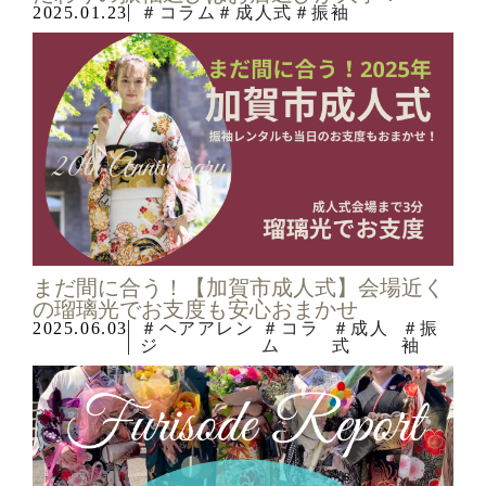
2025.01.23
＃コラム
＃成人式
＃振袖
まだ間に合う！【加賀市成人式】会場近く
の瑠璃光でお支度も安心おまかせ
2025.06.03
＃ヘアアレン
＃コラ
＃成人
＃振
ジ
ム
式
袖